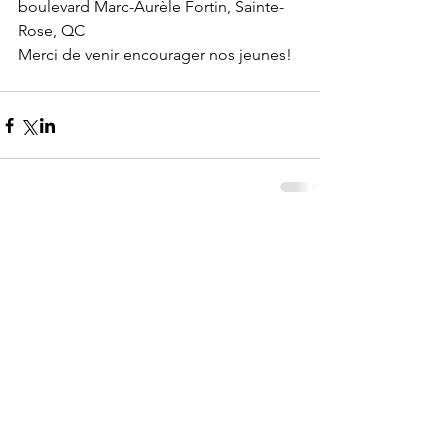
boulevard Marc-Aurèle Fortin, Sainte-
Rose, QC 
Merci de venir encourager nos jeunes!
Commentaires
Rédigez un commentaire...
© 2024 Fondation du Triolet