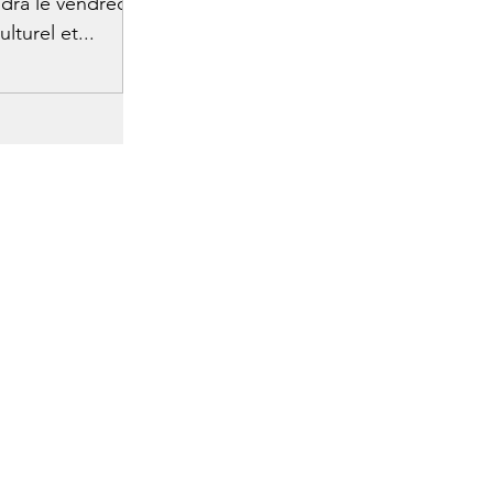
dra le vendredi
lturel et...