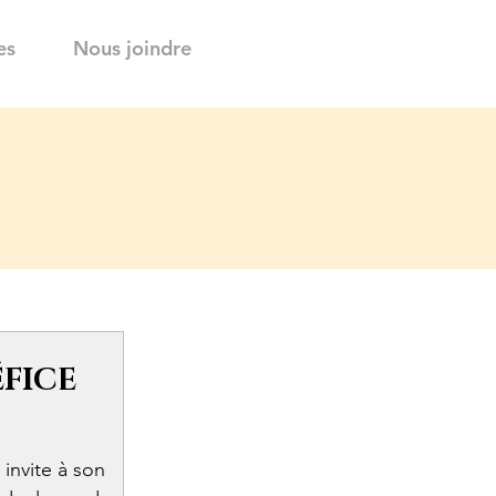
es
Nous joindre
FICE
 invite à son