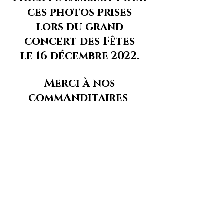
ces photos prises
lors du grand
concert des Fêtes
le 16 décembre 2022.
M
Merci à nos
commAnditaires
.
félicitations à nos
excellents musiciens !
Photos haute résolution
© 2024 Fondation du Triolet