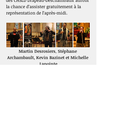
des CHSLD Drapeau-Deschambault auront 
la chance d’assister gratuitement à la  
représentation de l’après-midi.
Martin Desrosiers
, 
Stéphane 
Archambault, Kevin Bazinet et Michelle 
Lapointe
Les billets pour tous ces concerts seront 
disponibles pour achat à la billetterie du 
Cabaret BMO  (57 rue Turgeon) ou en ligne 
sur le site d’
Odyscène
.  Réservez ces dates 
dès maintenant.