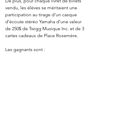
De plus, pour chaque livret de billets 
vendu, les élèves se méritaient une 
participation au tirage d’un casque 
d’écoute stéréo Yamaha d’une valeur 
de 250$ de Twigg Musique Inc. et de 3 
cartes cadeaux de Place Rosemère. 
Les gagnants sont : 
Casque d’écoute Yamaha 
Rose McNicoll 
Carte cadeau de 50$ 
Jonathan Pariseau
Marjorie Lefebvre
Léa Carrier 