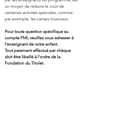
un moyen de réduire le coût de 
certaines activités spéciales, comme, 
par exemple, les camps musicaux.
Pour toute question spécifique au 
compte FMI, veuillez vous adresser à 
l’enseignant de votre enfant.
Tout paiement effectué par chèque 
doit être libellé à l’ordre de la 
Fondation du Triolet.
Pour chaque livret de 10 billets vendu, 
l’élève vendeur verra son nom ajouté à 
un tirage au sort et aura la possibilité 
de se mériter
 l’un de 5 chèques-
cadeaux de 50 $ 
offerts par Twigg 
Musique. N’oubliez pas de remplir la 
section appropriée avec les 